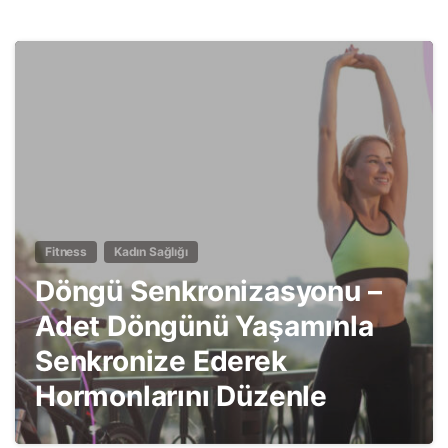
5
Fitness
Kadın Sağlığı
Döngü Senkronizasyonu –
Adet Döngünü Yaşamınla
Senkronize Ederek
Hormonlarını Düzenle