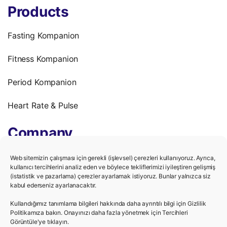
Products
Fasting Kompanion
Fitness Kompanion
Period Kompanion
Heart Rate & Pulse
Company
Terms of Use
Web sitemizin çalışması için gerekli (işlevsel) çerezleri kullanıyoruz. Ayrıca,
kullanıcı tercihlerini analiz eden ve böylece tekliflerimizi iyileştiren gelişmiş
(istatistik ve pazarlama) çerezler ayarlamak istiyoruz. Bunlar yalnızca siz
Privacy Policy
kabul ederseniz ayarlanacaktır.
We’re hiring!
Kullandığımız tanımlama bilgileri hakkında daha ayrıntılı bilgi için Gizlilik
Politikamıza bakın. Onayınızı daha fazla yönetmek için Tercihleri ​​
Görüntüle'ye tıklayın.