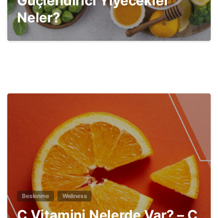
Güçlendirici Yiyecekler
Neler?
2
Beslenme
Wellness
C Vitamini Nelerde Var? – C