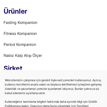
Ürünler
Fasting Kompanion
Fitness Kompanion
Period Kompanion
Nabız Kalp Atışı Ölçer
Şirket
Gizlilik Politikası
Web sitemizin çalışması için gerekli (işlevsel) çerezleri kullanıyoruz. Ayrıca,
kullanıcı tercihlerini analiz eden ve böylece tekliflerimizi iyileştiren gelişmiş
(istatistik ve pazarlama) çerezler ayarlamak istiyoruz. Bunlar yalnızca siz
Kullanım Şartları
kabul ederseniz ayarlanacaktır.
Kariyer
Kullandığımız tanımlama bilgileri hakkında daha ayrıntılı bilgi için Gizlilik
Politikamıza bakın. Onayınızı daha fazla yönetmek için Tercihleri ​​