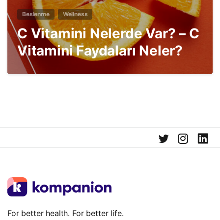
Beslenme
Wellness
C Vitamini Nelerde Var? – C
Vitamini Faydaları Neler?
For better health. For better life.