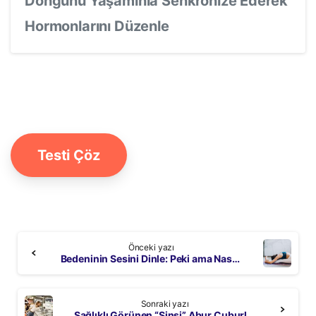
Döngünü Yaşamınla Senkronize Ederek
Hormonlarını Düzenle
Testi Çöz
Continue
Önceki yazı
Reading
Bedeninin Sesini Dinle: Peki ama Nasıl?
Sonraki yazı
Sağlıklı Görünen “Sinsi” Abur Cuburlar