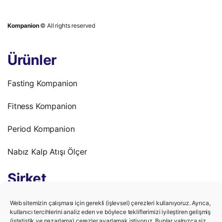
Kompanion
© All rights reserved
Ürünler
Fasting Kompanion
Fitness Kompanion
Period Kompanion
Nabız Kalp Atışı Ölçer
Şirket
Gizlilik Politikası
Web sitemizin çalışması için gerekli (işlevsel) çerezleri kullanıyoruz. Ayrıca,
kullanıcı tercihlerini analiz eden ve böylece tekliflerimizi iyileştiren gelişmiş
(istatistik ve pazarlama) çerezler ayarlamak istiyoruz. Bunlar yalnızca siz